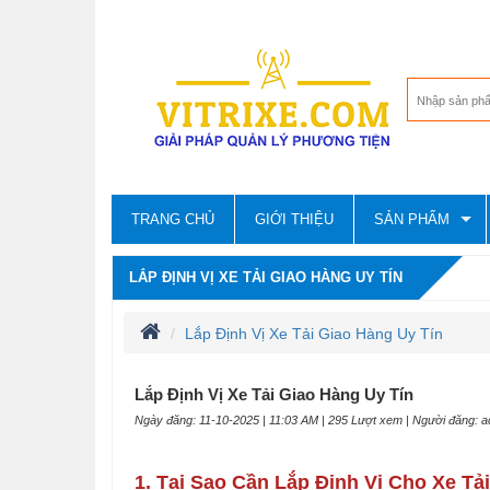
TRANG CHỦ
GIỚI THIỆU
SẢN PHẨM
LẮP ĐỊNH VỊ XE TẢI GIAO HÀNG UY TÍN
Lắp Định Vị Xe Tải Giao Hàng Uy Tín
Lắp Định Vị Xe Tải Giao Hàng Uy Tín
Ngày đăng: 11-10-2025 | 11:03 AM | 295 Lượt xem | Người đăng: 
1. Tại Sao Cần Lắp Định Vị Cho Xe Tả