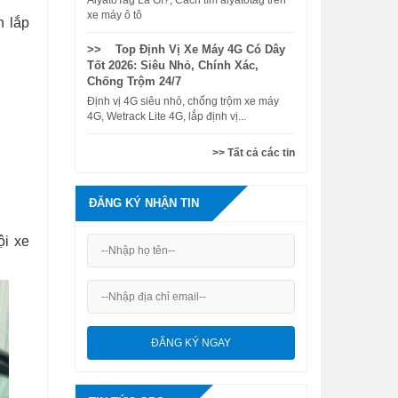
AiyatoTag Là Gì?, Cách tìm aiyatotag trên
xe máy ô tô
n lắp
>> Top Định Vị Xe Máy 4G Có Dây
Tốt 2026: Siêu Nhỏ, Chính Xác,
Chống Trộm 24/7
Định vị 4G siêu nhỏ, chống trộm xe máy
4G, Wetrack Lite 4G, lắp định vị...
>> Tất cả các tin
ĐĂNG KÝ NHẬN TIN
ội xe