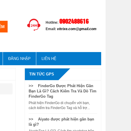
0902488616
Hotline:
Email:
vitrixe.com@gmail.com
ĐĂNG NHẬP
LIÊN HỆ
TIN TỨC GPS
>> FinderGo Được Phát Hiện Gần
Bạn Là Gì? Cách Kiểm Tra Và Dò Tìm
FinderGo Tag
Phát hiện FinderGo di chuyển với bạn,
cách kiểm tra FinderGo Tag và hỗ trợ...
>> Aiyato được phát hiện gần bạn
là gì?