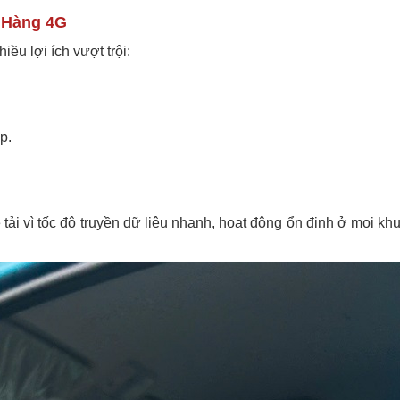
o Hàng 4G
iều lợi ích vượt trội:
p.
tải vì tốc độ truyền dữ liệu nhanh, hoạt động ổn định ở mọi kh