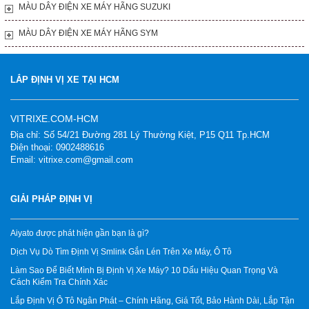
MÀU DÂY ĐIỆN XE MÁY HÃNG SUZUKI
MÀU DÂY ĐIỆN XE MÁY HÃNG SYM
LẮP ĐỊNH VỊ XE TẠI HCM
VITRIXE.COM-HCM
Địa chỉ: Số 54/21 Đường 281 Lý Thường Kiệt, P15 Q11 Tp.HCM
Điện thoại: 0902488616
Email: vitrixe.com@gmail.com
GIẢI PHÁP ĐỊNH VỊ
Aiyato được phát hiện gần bạn là gì?
Dịch Vụ Dò Tìm Định Vị Smlink Gắn Lén Trên Xe Máy, Ô Tô
Làm Sao Để Biết Mình Bị Định Vị Xe Máy? 10 Dấu Hiệu Quan Trọng Và
Cách Kiểm Tra Chính Xác
Lắp Định Vị Ô Tô Ngân Phát – Chính Hãng, Giá Tốt, Bảo Hành Dài, Lắp Tận