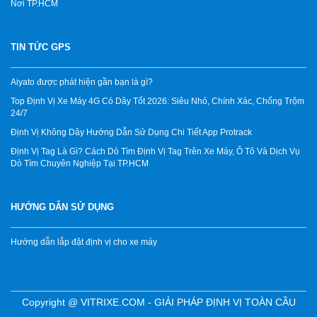
Nơi TP.HCM
TIN TỨC GPS
Aiyato được phát hiện gần bạn là gì?
Top Định Vị Xe Máy 4G Có Dây Tốt 2026: Siêu Nhỏ, Chính Xác, Chống Trộm
24/7
Định Vị Không Dây Hướng Dẫn Sử Dụng Chi Tiết App Protrack
Định Vị Tag Là Gì? Cách Dò Tìm Định Vị Tag Trên Xe Máy, Ô Tô Và Dịch Vụ
Dò Tìm Chuyên Nghiệp Tại TP.HCM
HƯỚNG DẪN SỬ DỤNG
Hướng dẫn lắp đặt định vị cho xe máy
Copyright @ VITRIXE.COM - GIẢI PHÁP ĐỊNH VỊ TOÀN CẦU