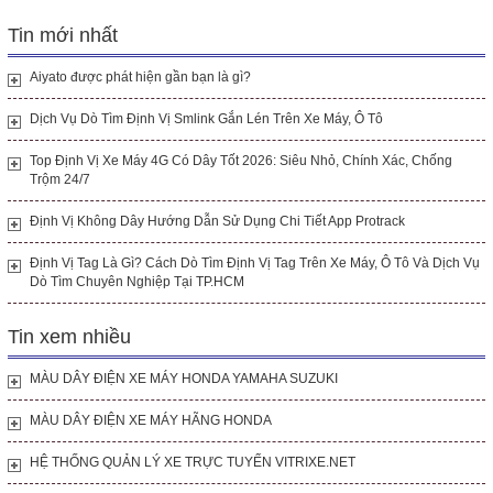
Tin mới nhất
Aiyato được phát hiện gần bạn là gì?
Dịch Vụ Dò Tìm Định Vị Smlink Gắn Lén Trên Xe Máy, Ô Tô
Top Định Vị Xe Máy 4G Có Dây Tốt 2026: Siêu Nhỏ, Chính Xác, Chống
Trộm 24/7
Định Vị Không Dây Hướng Dẫn Sử Dụng Chi Tiết App Protrack
Định Vị Tag Là Gì? Cách Dò Tìm Định Vị Tag Trên Xe Máy, Ô Tô Và Dịch Vụ
Dò Tìm Chuyên Nghiệp Tại TP.HCM
Tin xem nhiều
MÀU DÂY ĐIỆN XE MÁY HONDA YAMAHA SUZUKI
MÀU DÂY ĐIỆN XE MÁY HÃNG HONDA
HỆ THỐNG QUẢN LÝ XE TRỰC TUYẾN VITRIXE.NET