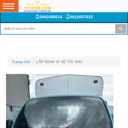
0902488616
-
0819007633
LẮP ĐỊNH VỊ XE TẢI VAN
Trang chủ
LẮP ĐỊNH VỊ XE TẢI VAN