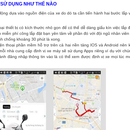
À SỬ DỤNG NHƯ THẾ NÀO
t động dựa vào nguồn điện của xe do dó ta cần tiến hành hai bước lắp 
oại thiết bị có kích thước nhỏ gọn để có thể dễ dàng giấu kín việc lắp 
n miễn phí công lắp đặt bạn yên tâm về phần đó với đội ngũ nhân viên 
anh chống khoảng 30 phút là xong.
 điện thoại phần mềm hỗ trợ trên cả hai nền tảng IOS và Android nên 
ỗi nhà cung cấp định vị xe máy sẽ sử dụng Apps riêng ví dụ với chún
hành đăng nhập thông tin vào là có thể xem được định vị xe mọi lúc mọ