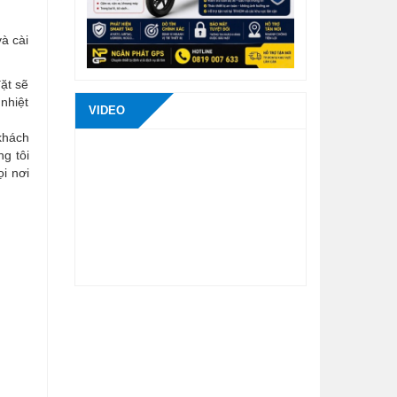
và cài
đặt sẽ
nhiệt
VIDEO
khách
g tôi
i nơi