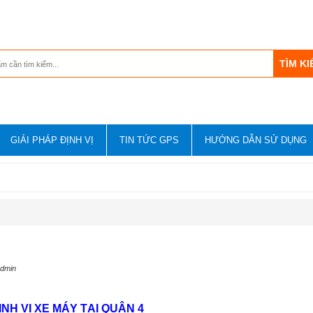
GIẢI PHÁP ĐỊNH VỊ
TIN TỨC GPS
HƯỚNG DẪN SỬ DỤNG
admin
ỊNH VỊ XE MÁY TẠI QUẬN 4