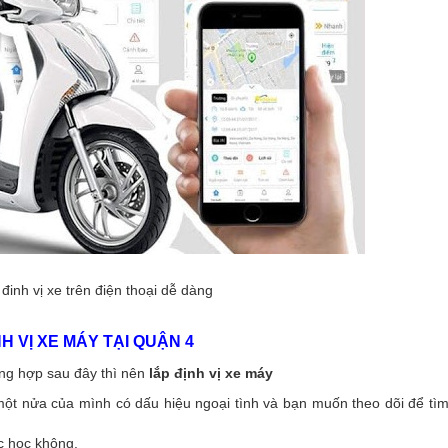
đinh vị xe trên điện thoại dễ dàng
 VỊ XE MÁY TẠI QUẬN 4
ng hợp sau đây thì nên
lắp định vị xe máy
ột nửa của mình có dấu hiệu ngoại tình và bạn muốn theo dõi để tìm
c học không.