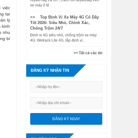
AiyatoTag Là Gì?, Cách tìm aiyatotag trên
xe máy ô tô
 việc
g tại
>> Top Định Vị Xe Máy 4G Có Dây
uản lý
Tốt 2026: Siêu Nhỏ, Chính Xác,
 kinh
Chống Trộm 24/7
ợp nhu
Định vị 4G siêu nhỏ, chống trộm xe máy
ng bí
4G, Wetrack Lite 4G, lắp định vị...
>> Tất cả các tin
ĐĂNG KÝ NHẬN TIN