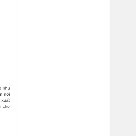
p nhu
ận nơi
 xuất
i cho