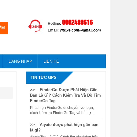
0902488616
Hotline:
Email:
vitrixe.com@gmail.com
ĐĂNG NHẬP
LIÊN HỆ
TIN TỨC GPS
>> FinderGo Được Phát Hiện Gần
Bạn Là Gì? Cách Kiểm Tra Và Dò Tìm
FinderGo Tag
Phát hiện FinderGo di chuyển với bạn,
cách kiểm tra FinderGo Tag và hỗ trợ...
>> Aiyato được phát hiện gần bạn
là gì?