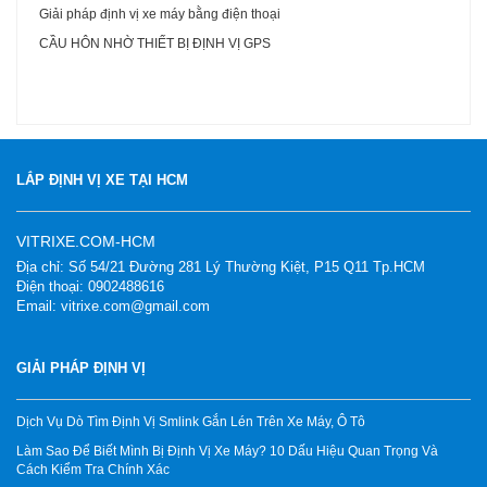
Giải pháp định vị xe máy bằng điện thoại
CẦU HÔN NHỜ THIẾT BỊ ĐỊNH VỊ GPS
LẮP ĐỊNH VỊ XE TẠI HCM
VITRIXE.COM-HCM
Địa chỉ: Số 54/21 Đường 281 Lý Thường Kiệt, P15 Q11 Tp.HCM
Điện thoại: 0902488616
Email: vitrixe.com@gmail.com
GIẢI PHÁP ĐỊNH VỊ
Dịch Vụ Dò Tìm Định Vị Smlink Gắn Lén Trên Xe Máy, Ô Tô
Làm Sao Để Biết Mình Bị Định Vị Xe Máy? 10 Dấu Hiệu Quan Trọng Và
Cách Kiểm Tra Chính Xác