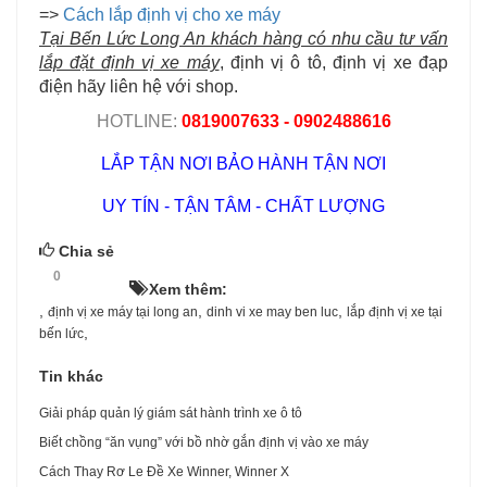
=>
Cách lắp định vị cho xe máy
Tại Bến Lức Long An khách hàng có nhu cầu tư vấn
lắp đặt định vị xe máy
, định vị ô tô, định vị xe đạp
điện hãy liên hệ với shop.
HOTLINE:
0819007633 - 0902488616
LẮP TẬN NƠI BẢO HÀNH TẬN NƠI
UY TÍN - TẬN TÂM - CHẤT LƯỢNG
Chia sẻ
0
HOT!
Xem thêm:
,
,
,
định vị xe máy tại long an
dinh vi xe may ben luc
lắp định vị xe tại
,
bến lức
Tin khác
Giải pháp quản lý giám sát hành trình xe ô tô
Biết chồng “ăn vụng” với bồ nhờ gắn định vị vào xe máy
Cách Thay Rơ Le Đề Xe Winner, Winner X