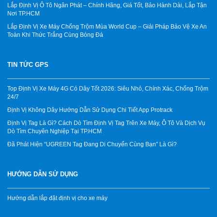
Lắp Định Vị Ô Tô Ngân Phát – Chính Hãng, Giá Tốt, Bảo Hành Dài, Lắp Tận
Nơi TP.HCM
Lắp Định Vị Xe Máy Chống Trộm Mùa World Cup – Giải Pháp Bảo Vệ Xe An
Toàn Khi Thức Trắng Cùng Bóng Đá
TIN TỨC GPS
Top Định Vị Xe Máy 4G Có Dây Tốt 2026: Siêu Nhỏ, Chính Xác, Chống Trộm
24/7
Định Vị Không Dây Hướng Dẫn Sử Dụng Chi Tiết App Protrack
Định Vị Tag Là Gì? Cách Dò Tìm Định Vị Tag Trên Xe Máy, Ô Tô Và Dịch Vụ
Dò Tìm Chuyên Nghiệp Tại TP.HCM
Đã Phát Hiện “UGREEN Tag Đang Di Chuyển Cùng Bạn” Là Gì?
HƯỚNG DẪN SỬ DỤNG
Hướng dẫn lắp đặt định vị cho xe máy