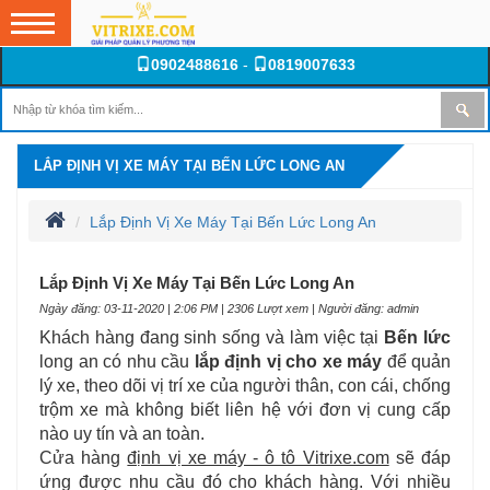
0902488616
-
0819007633
LẮP ĐỊNH VỊ XE MÁY TẠI BẾN LỨC LONG AN
Lắp Định Vị Xe Máy Tại Bến Lức Long An
Lắp Định Vị Xe Máy Tại Bến Lức Long An
Ngày đăng: 03-11-2020 | 2:06 PM | 2306 Lượt xem | Người đăng: admin
Khách hàng đang sinh sống và làm việc tại
Bến lức
long an có nhu cầu
lắp định vị cho xe máy
để quản
lý xe, theo dõi vị trí xe của người thân, con cái, chống
trộm xe mà không biết liên hệ với đơn vị cung cấp
nào uy tín và an toàn.
Cửa hàng
định vị xe máy - ô tô Vitrixe.com
sẽ đáp
ứng được nhu cầu đó cho khách hàng. Với nhiều