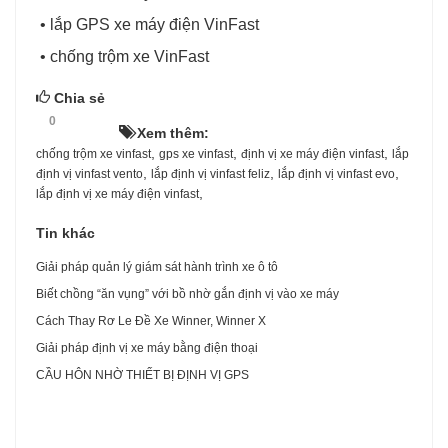
• lắp GPS xe máy điện VinFast
• chống trộm xe VinFast
Chia sẻ
0
HOT!
Xem thêm:
,
,
,
chống trộm xe vinfast
gps xe vinfast
định vị xe máy điện vinfast
lắp
,
,
,
định vị vinfast vento
lắp định vị vinfast feliz
lắp định vị vinfast evo
,
lắp định vị xe máy điện vinfast
Tin khác
Giải pháp quản lý giám sát hành trình xe ô tô
Biết chồng “ăn vụng” với bồ nhờ gắn định vị vào xe máy
Cách Thay Rơ Le Đề Xe Winner, Winner X
Giải pháp định vị xe máy bằng điện thoại
CẦU HÔN NHỜ THIẾT BỊ ĐỊNH VỊ GPS