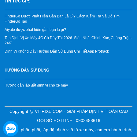
TIN TỨC GPS
FinderGo Được Phát Hiện Gần Bạn Là Gì? Cách Kiểm Tra Và Dò Tìm
FinderGo Tag
Aiyato được phát hiện gần bạn là gì?
Top Định Vị Xe Máy 4G Có Dây Tốt 2026: Siêu Nhỏ, Chính Xác, Chống Trộm
24/7
Định Vị Không Dây Hướng Dẫn Sử Dụng Chi Tiết App Protrack
HƯỚNG DẪN SỬ DỤNG
Hướng dẫn lắp đặt định vị cho xe máy
Copyright @ VITRIXE.COM - GIẢI PHÁP ĐỊNH VỊ TOÀN CẦU
GỌI SỐ HOTLINE : 0902488616
Chuyên phân phối, lắp đặt định vị ô tô xe máy, camera hành trình,