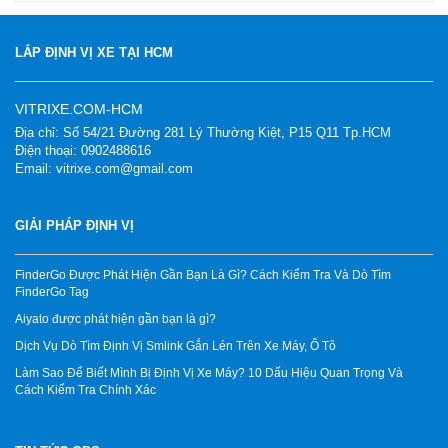
LẮP ĐỊNH VỊ XE TẠI HCM
VITRIXE.COM-HCM
Địa chỉ: Số 54/21 Đường 281 Lý Thường Kiệt, P15 Q11 Tp.HCM
Điện thoại: 0902488616
Email: vitrixe.com@gmail.com
GIẢI PHÁP ĐỊNH VỊ
FinderGo Được Phát Hiện Gần Bạn Là Gì? Cách Kiểm Tra Và Dò Tìm
FinderGo Tag
Aiyato được phát hiện gần bạn là gì?
Dịch Vụ Dò Tìm Định Vị Smlink Gắn Lén Trên Xe Máy, Ô Tô
Làm Sao Để Biết Mình Bị Định Vị Xe Máy? 10 Dấu Hiệu Quan Trọng Và
Cách Kiểm Tra Chính Xác