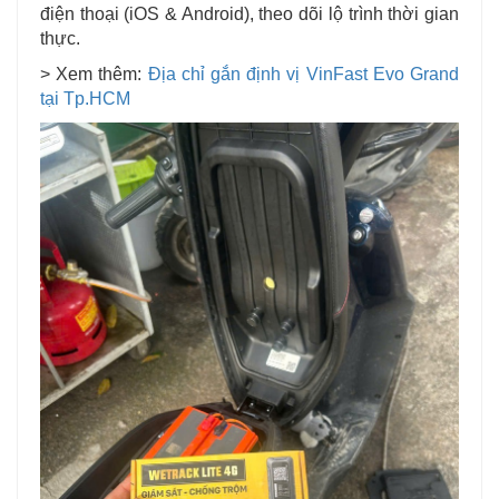
điện thoại (iOS & Android), theo dõi lộ trình thời gian
thực.
> Xem thêm:
Địa chỉ gắn định vị VinFast Evo Grand
tại Tp.HCM