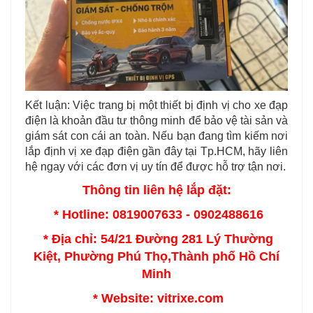
Kết luận: Việc trang bị một thiết bị định vị cho xe đạp
điện là khoản đầu tư thông minh để bảo vệ tài sản và
giám sát con cái an toàn. Nếu bạn đang tìm kiếm nơi
lắp định vị xe đạp điện gần đây tại Tp.HCM, hãy liên
hệ ngay với các đơn vị uy tín để được hỗ trợ tận nơi.
Thông tin liên hệ lắp đặt:
* Hotline: 0819007633 - 0902488616
* Địa chỉ: 54/21 Đường 281 Lý Thường
Kiệt, Phường Phú Thọ,Thành phố Hồ Chí
Minh
* Website: vitrixe.com