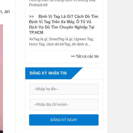
Hướng Dẫn Sử Dụng Định Vị Không Dây
Protrack A9
n, an
>> Định Vị Tag Là Gì? Cách Dò Tìm
Định Vị Tag Trên Xe Máy, Ô Tô Và
Dịch Vụ Dò Tìm Chuyên Nghiệp Tại
TP.HCM
AirTag là gì, SmartTag là gì, Ugreen Tag,
Hoco Tag, cách dò AirTag, dò định vị...
>> Tất cả các tin
ĐĂNG KÝ NHẬN TIN