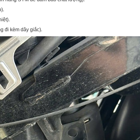
).
iệt).
g đi kèm dây giắc).