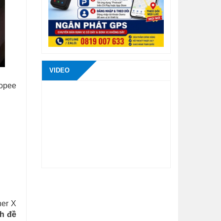
VIDEO
hopee
ner X
h đề