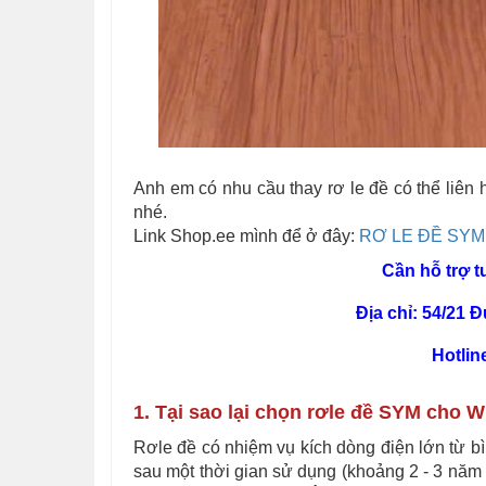
Anh em có nhu cầu thay rơ le đề có thể liên
nhé.
Link Shop.ee mình để ở đây:
RƠ LE ĐỀ SY
Cần hỗ trợ t
Địa chỉ: 54/21 
Hotlin
1. Tại sao lại chọn rơle đề SYM cho 
Rơle đề có nhiệm vụ kích dòng điện lớn từ b
sau một thời gian sử dụng (khoảng 2 - 3 nă