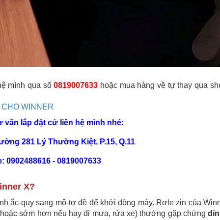
 hệ mình qua số
0819007633
hoặc mua hàng về tự thay qua s
M CHO WINNER
ư vấn lắp đặt cứ liên hệ mình nhé:
Đường 281 Lý Thường Kiệt, P.15, Q.11
e: 0902488616 - 0819007633
Winner X?
ình ắc-quy sang mô-tơ đề để khởi động máy. Rơle zin của Win
m hoặc sớm hơn nếu hay đi mưa, rửa xe) thường gặp chứng
dín