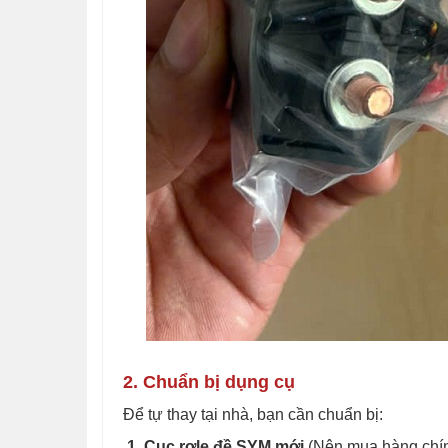
2. Chuẩn bị dụng cụ
Để tự thay tại nhà, bạn cần chuẩn bị:
1. Cục rơle đề SYM mới
(Nên mua hàng chí