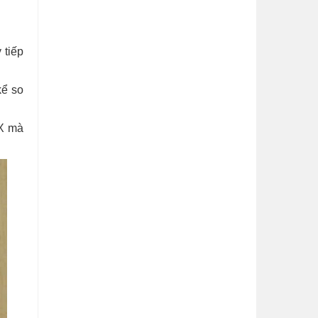
 tiếp
kể so
 X mà