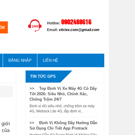
0902488616
Hotline:
Email:
vitrixe.com@gmail.com
ĐĂNG NHẬP
LIÊN HỆ
TIN TỨC GPS
>> Top Định Vị Xe Máy 4G Có Dây
Tốt 2026: Siêu Nhỏ, Chính Xác,
Chống Trộm 24/7
Định vị 4G siêu nhỏ, chống trộm xe máy
4G, Wetrack Lite 4G, lắp định vị...
>> Định Vị Không Dây Hướng Dẫn
 giới
Sử Dụng Chi Tiết App Protrack
n của