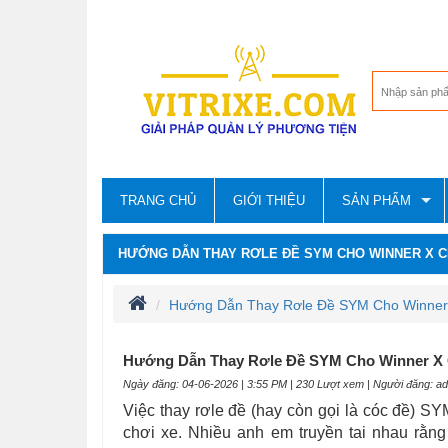
TRANG CHỦ
GIỚI THIỆU
SẢN PHẨM
HƯỚNG DẪN THAY RƠLE ĐỀ SYM CHO WINNER X CH
Hướng Dẫn Thay Rơle Đề SYM Cho Winner X
Hướng Dẫn Thay Rơle Đề SYM Cho Winner X C
Ngày đăng: 04-06-2026 | 3:55 PM | 230 Lượt xem | Người đăng: a
Việc thay rơle đề (hay còn gọi là cóc đề) S
chơi xe. Nhiều anh em truyền tai nhau rằn