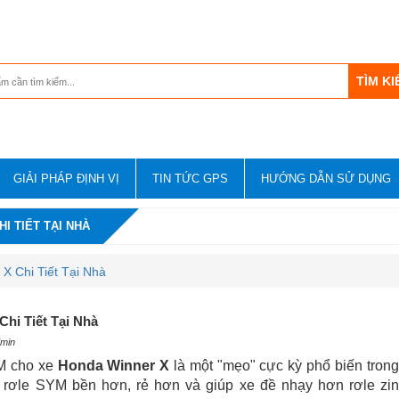
GIẢI PHÁP ĐỊNH VỊ
TIN TỨC GPS
HƯỚNG DẪN SỬ DỤNG
I TIẾT TẠI NHÀ
 Chi Tiết Tại Nhà
hi Tiết Tại Nhà
dmin
YM cho xe
Honda Winner X
là một "mẹo" cực kỳ phổ biến trong
g rơle SYM bền hơn, rẻ hơn và giúp xe đề nhạy hơn rơle zi