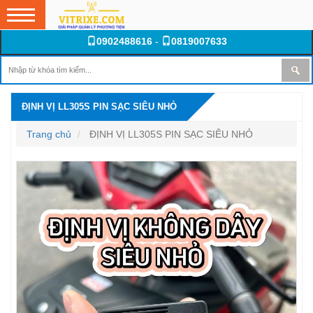
0902488616
-
0819007633
ĐỊNH VỊ LL305S PIN SẠC SIÊU NHỎ
Trang chủ
ĐỊNH VỊ LL305S PIN SẠC SIÊU NHỎ