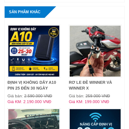
SẢN PHẨM KHÁC
ĐỊNH VỊ KHÔNG DÂY A10
RƠ LE ĐỀ WINNER VÀ
PIN 25 ĐẾN 30 NGÀY
WINNER X
Giá bán:
2.590.000 VNĐ
Giá bán:
259.000 VNĐ
Giá KM: 2.190.000 VNĐ
Giá KM: 199.000 VNĐ