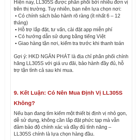
Hiện nay, LL305S được phân phối bởi nhiều đơn vị
trên thị trường. Tuy nhiên, bạn nên lựa chọn nơi:
• Có chính sách bảo hành rõ ràng (ít nhất 6 – 12
tháng)
• Hỗ trợ lắp đặt, tư vấn, cài đặt app miễn phí
• Có hướng dẫn sử dụng bằng tiếng Việt
• Giao hàng tận nơi, kiểm tra trước khi thanh toán
Gợi ý: HKD NGÂN PHÁT là địa chỉ phân phối chính
hãng LL305S với giá ưu đãi, bảo hành đầy đủ, hỗ
trợ tận tình cả sau khi mua.
9. Kết Luận: Có Nên Mua Định Vị LL305S
Không?
Nếu bạn đang tìm kiếm một thiết bị định vị nhỏ gọn,
dễ sử dụng, không cần lắp đặt phức tạp mà vẫn
đảm bảo độ chính xác và đầy đủ tính năng –
LL305S chính là lựa chọn hàng đầu.