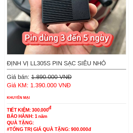
ĐỊNH VỊ LL305S PIN SẠC SIÊU NHỎ
Giá bán:
1.890.000 VNĐ
Giá KM: 1.390.000 VNĐ
KHUYẾN MẠI
đ
TIẾT KIỆM:
300.000
BẢO HÀNH: 1
năm
QUÀ TẶNG:
#TỔNG TRỊ GIÁ QUÀ TẶNG: 900.000đ