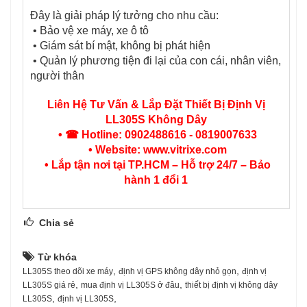
Đây là giải pháp lý tưởng cho nhu cầu:
• Bảo vệ xe máy, xe ô tô
• Giám sát bí mật, không bị phát hiện
• Quản lý phương tiện đi lại của con cái, nhân viên,
người thân
Liên Hệ Tư Vấn & Lắp Đặt Thiết Bị Định Vị
LL305S Không Dây
• ☎ Hotline: 0902488616 - 0819007633
• Website: www.vitrixe.com
• Lắp tận nơi tại TP.HCM – Hỗ trợ 24/7 – Bảo
hành 1 đổi 1
Chia sẻ
Từ khóa
,
,
LL305S theo dõi xe máy
định vị GPS không dây nhỏ gọn
định vị
,
,
LL305S giá rẻ
mua định vị LL305S ở đâu
thiết bị định vị không dây
,
,
LL305S
định vị LL305S