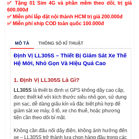
✅ Tặng 01 Sim 4G và phần mềm theo dõi, trị giá
600.000đ
✅ Miễn phí lắp đặt nội thành HCM trị giá 200.000đ
✅ Miễn phí ship COD toàn quốc 100.000đ
MÔ TẢ
THÔNG SỐ KĨ THUẬT
Định Vị LL305S – Thiết Bị Giám Sát Xe Thế
Hệ Mới, Nhỏ Gọn Và Hiệu Quả Cao
1. Định Vị LL305S Là Gì?
LL305S
là thiết bị định vị GPS không dây cao cấp,
được thiết kế với kích thước siêu nhỏ gọn, sử dụng
pin sạc, dễ dàng giấu kín và đặc biệt phù hợp để
giám sát xe máy, ô tô, xe cho thuê, hoặc phương
tiện cần theo dõi bí mật.
Không cần đấu nối dây điện, không ảnh hưởng đến
xe – LL305S trở thành lựa chọn hàng đầu trong các