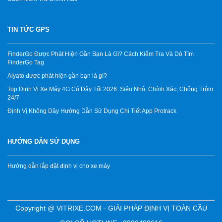
TIN TỨC GPS
FinderGo Được Phát Hiện Gần Bạn Là Gì? Cách Kiểm Tra Và Dò Tìm
FinderGo Tag
Aiyato được phát hiện gần bạn là gì?
Top Định Vị Xe Máy 4G Có Dây Tốt 2026: Siêu Nhỏ, Chính Xác, Chống Trộm
24/7
Định Vị Không Dây Hướng Dẫn Sử Dụng Chi Tiết App Protrack
HƯỚNG DẪN SỬ DỤNG
Hướng dẫn lắp đặt định vị cho xe máy
Copyright @ VITRIXE.COM - GIẢI PHÁP ĐỊNH VỊ TOÀN CẦU