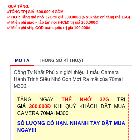
QUÀ TẶNG:
#TỔNG TRỊ GIÁ: 600.000 đ GỒM:
✅ HOT: Tặng thẻ nhớ 32G trị giá 300.000đ (Nơi khác chỉ tặng thẻ 16G)
✅ Miễn phí giao – lắp tận nơi (HCM) trị giá 200.000đ.
✅ Miễn phí ship COD toàn quốc trị giá 100.000đ
MÔ TẢ
THÔNG SỐ KĨ THUẬT
Công Ty Nhất Phú xin giới thiệu 1 mẫu Camera
Hành Trình Siêu Nhỏ Gọn Mới Ra mắt của 70mai
M300.
TẶNG NGAY
THẺ NHỚ 32G
TRỊ
GIÁ
300.000Đ
KHI QUÝ KHÁCH ĐẶT
MUA
CAMERA
70MAI M300
SỐ LƯỢNG CÓ HẠN. NHANH TAY ĐẶT MUA
NGAY!!!