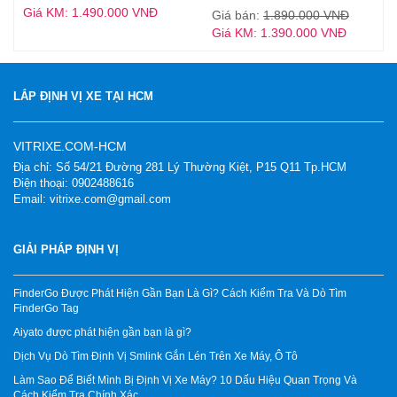
Giá KM: 1.490.000 VNĐ
Giá bán:
1.890.000 VNĐ
Giá KM: 1.390.000 VNĐ
LẮP ĐỊNH VỊ XE TẠI HCM
VITRIXE.COM-HCM
Địa chỉ: Số 54/21 Đường 281 Lý Thường Kiệt, P15 Q11 Tp.HCM
Điện thoại: 0902488616
Email: vitrixe.com@gmail.com
GIẢI PHÁP ĐỊNH VỊ
FinderGo Được Phát Hiện Gần Bạn Là Gì? Cách Kiểm Tra Và Dò Tìm
FinderGo Tag
Aiyato được phát hiện gần bạn là gì?
Dịch Vụ Dò Tìm Định Vị Smlink Gắn Lén Trên Xe Máy, Ô Tô
Làm Sao Để Biết Mình Bị Định Vị Xe Máy? 10 Dấu Hiệu Quan Trọng Và
Cách Kiểm Tra Chính Xác