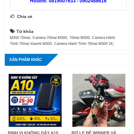
Hotline: 0819007633 - 0902488616
Chia sẻ
Từ khóa
,
,
,
M300 70mai
Camera 70mai M300
70mai M300
Camera Hành
,
,
Trình 70mai Xiaomi M300
Camera Hành Trình 70mai M300 2K
SẢN PHẨM KHÁC
ĐỊNH VỊ KHÔNG DÂY A10
RƠ LE ĐỀ WINNER VÀ