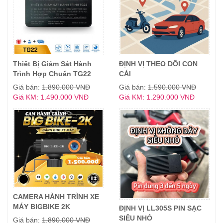
Thiết Bị Giám Sát Hành
ĐỊNH VỊ THEO DÕI CON
Trình Hợp Chuẩn TG22
CÁI
Giá bán:
1.890.000 VNĐ
Giá bán:
1.590.000 VNĐ
Giá KM: 1.490.000 VNĐ
Giá KM: 1.290.000 VNĐ
CAMERA HÀNH TRÌNH XE
MÁY BIGBIKE 2K
ĐỊNH VỊ LL305S PIN SẠC
SIÊU NHỎ
Giá bán:
1.890.000 VNĐ