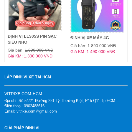
ĐỊNH VỊ LL305S PIN SẠC
ĐỊNH VỊ XE MÁY 4G
SIÊU NHỎ
Giá bán:
1.890.000 VNĐ
Giá bán:
1.890.000 VNĐ
Giá KM: 1.490.000 VNĐ
Giá KM: 1.390.000 VNĐ
LẮP ĐỊNH VỊ XE TẠI HCM
VITRIXE.COM-HCM
Địa chỉ: Số 54/21 Đường 281 Lý Thường Kiệt, P15 Q11 Tp.HCM
Điện thoại: 0902488616
Email: vitrixe.com@gmail.com
GIẢI PHÁP ĐỊNH VỊ