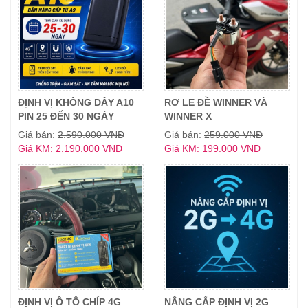
ĐỊNH VỊ KHÔNG DÂY A10
RƠ LE ĐỀ WINNER VÀ
PIN 25 ĐẾN 30 NGÀY
WINNER X
Giá bán:
2.590.000 VNĐ
Giá bán:
259.000 VNĐ
Giá KM: 2.190.000 VNĐ
Giá KM: 199.000 VNĐ
ĐỊNH VỊ Ô TÔ CHÍP 4G
NÂNG CẤP ĐỊNH VỊ 2G