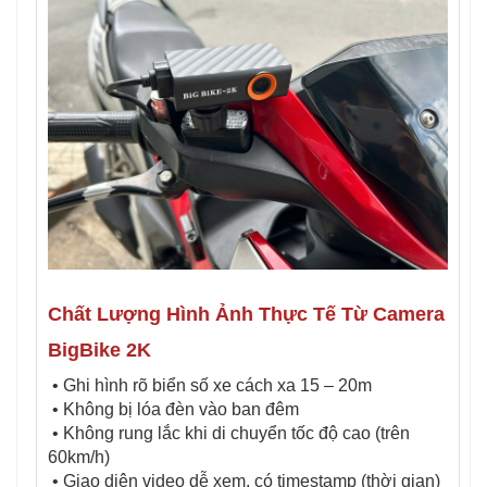
Chất Lượng Hình Ảnh Thực Tế Từ Camera
BigBike 2K
• Ghi hình rõ biển số xe cách xa 15 – 20m
• Không bị lóa đèn vào ban đêm
• Không rung lắc khi di chuyển tốc độ cao (trên
60km/h)
• Giao diện video dễ xem, có timestamp (thời gian)