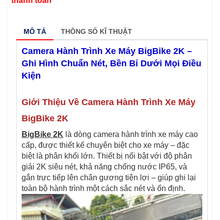
thanh toán
MÔ TẢ
THÔNG SỐ KĨ THUẬT
Camera Hành Trình Xe Máy BigBike 2K –
Ghi Hình Chuẩn Nét, Bền Bỉ Dưới Mọi Điều
Kiện
Giới Thiệu Về Camera Hành Trình Xe Máy
BigBike 2K
BigBike 2K
là dòng camera hành trình xe máy cao
cấp, được thiết kế chuyên biệt cho xe máy – đặc
biệt là phân khối lớn. Thiết bị nổi bật với độ phân
giải 2K siêu nét, khả năng chống nước IP65, và
gắn trực tiếp lên chân gương tiện lợi – giúp ghi lại
toàn bộ hành trình một cách sắc nét và ổn định.