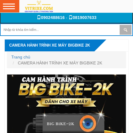
0902488616
-
0819007633
CAMERA HÀNH TRÌNH XE MÁY BIGBIKE 2K
Trang chủ
CAMERA HÀNH TRÌNH XE MÁY BIGBIKE 2K