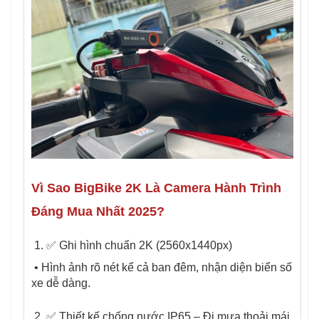
Vì Sao BigBike 2K Là Camera Hành Trình
Đáng Mua Nhất 2025?
1. ✅ Ghi hình chuẩn 2K (2560x1440px)
• Hình ảnh rõ nét kể cả ban đêm, nhận diện biển số
xe dễ dàng.
2. ✅ Thiết kế chống nước IP65 – Đi mưa thoải mái