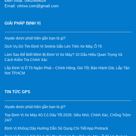
Điện thoại: 0902488616
Email: vitrixe.com@gmail.com
GIẢI PHÁP ĐỊNH VỊ
Aiyato được phát hiện gần bạn là gì?
Dịch Vụ Dò Tìm Định Vị Smlink Gắn Lén Trên Xe Máy, Ô Tô
Làm Sao Để Biết Mình Bị Định Vị Xe Máy? 10 Dấu Hiệu Quan Trọng Và
Cách Kiểm Tra Chính Xác
Lắp Định Vị Ô Tô Ngân Phát – Chính Hãng, Giá Tốt, Bảo Hành Dài, Lắp Tận
Nơi TP.HCM
TIN TỨC GPS
Aiyato được phát hiện gần bạn là gì?
Top Định Vị Xe Máy 4G Có Dây Tốt 2026: Siêu Nhỏ, Chính Xác, Chống Trộm
24/7
Định Vị Không Dây Hướng Dẫn Sử Dụng Chi Tiết App Protrack