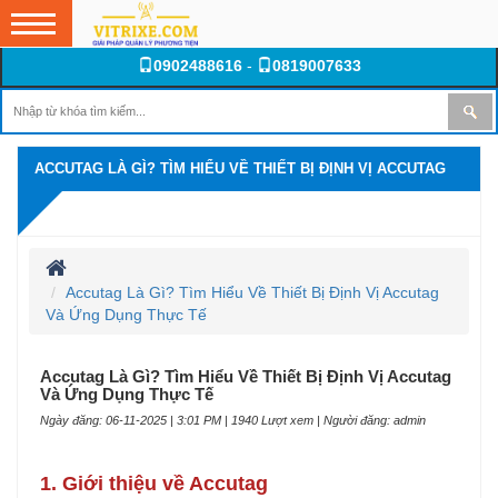
0902488616
-
0819007633
ACCUTAG LÀ GÌ? TÌM HIỂU VỀ THIẾT BỊ ĐỊNH VỊ ACCUTAG
VÀ ỨNG DỤNG THỰC TẾ
Accutag Là Gì? Tìm Hiểu Về Thiết Bị Định Vị Accutag
Và Ứng Dụng Thực Tế
Accutag Là Gì? Tìm Hiểu Về Thiết Bị Định Vị Accutag
Và Ứng Dụng Thực Tế
Ngày đăng: 06-11-2025 | 3:01 PM | 1940 Lượt xem | Người đăng: admin
1. Giới thiệu về Accutag