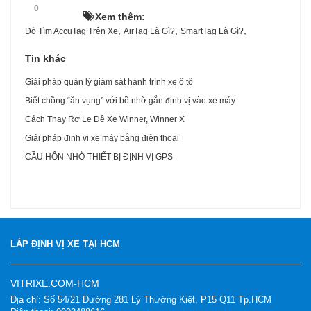
0
HOT!
Xem thêm:
,
,
,
Dò Tìm AccuTag Trên Xe
AirTag Là Gì?
SmartTag Là Gì?
Tin khác
Giải pháp quản lý giám sát hành trình xe ô tô
Biết chồng “ăn vụng” với bồ nhờ gắn định vị vào xe máy
Cách Thay Rơ Le Đề Xe Winner, Winner X
Giải pháp định vị xe máy bằng điện thoại
CẦU HÔN NHỜ THIẾT BỊ ĐỊNH VỊ GPS
LẮP ĐỊNH VỊ XE TẠI HCM
VITRIXE.COM-HCM
Địa chỉ: Số 54/21 Đường 281 Lý Thường Kiệt, P15 Q11 Tp.HCM