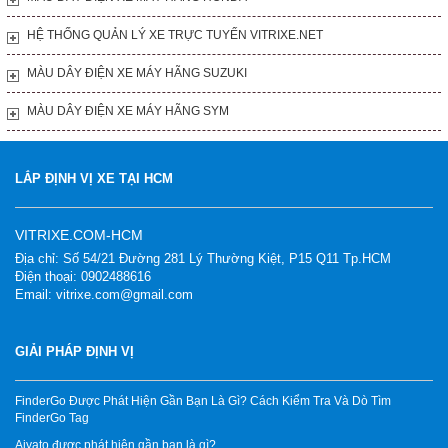
HỆ THỐNG QUẢN LÝ XE TRỰC TUYẾN VITRIXE.NET
MÀU DÂY ĐIỆN XE MÁY HÃNG SUZUKI
MÀU DÂY ĐIỆN XE MÁY HÃNG SYM
LẮP ĐỊNH VỊ XE TẠI HCM
VITRIXE.COM-HCM
Địa chỉ: Số 54/21 Đường 281 Lý Thường Kiệt, P15 Q11 Tp.HCM
Điện thoại: 0902488616
Email: vitrixe.com@gmail.com
GIẢI PHÁP ĐỊNH VỊ
FinderGo Được Phát Hiện Gần Bạn Là Gì? Cách Kiểm Tra Và Dò Tìm
FinderGo Tag
Aiyato được phát hiện gần bạn là gì?