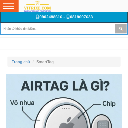
0902488616
-
0819007633
SMARTTAG
Trang chủ
SmartTag