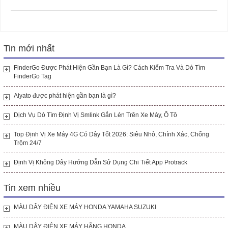
Tin mới nhất
FinderGo Được Phát Hiện Gần Bạn Là Gì? Cách Kiểm Tra Và Dò Tìm
FinderGo Tag
Aiyato được phát hiện gần bạn là gì?
Dịch Vụ Dò Tìm Định Vị Smlink Gắn Lén Trên Xe Máy, Ô Tô
Top Định Vị Xe Máy 4G Có Dây Tốt 2026: Siêu Nhỏ, Chính Xác, Chống
Trộm 24/7
Định Vị Không Dây Hướng Dẫn Sử Dụng Chi Tiết App Protrack
Tin xem nhiều
MÀU DÂY ĐIỆN XE MÁY HONDA YAMAHA SUZUKI
MÀU DÂY ĐIỆN XE MÁY HÃNG HONDA