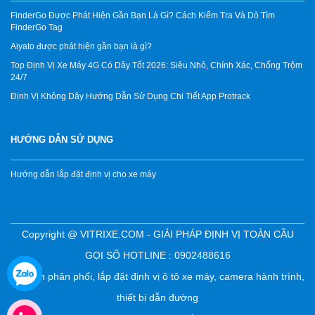
FinderGo Được Phát Hiện Gần Bạn Là Gì? Cách Kiểm Tra Và Dò Tìm
FinderGo Tag
Aiyato được phát hiện gần bạn là gì?
Top Định Vị Xe Máy 4G Có Dây Tốt 2026: Siêu Nhỏ, Chính Xác, Chống Trộm
24/7
Định Vị Không Dây Hướng Dẫn Sử Dụng Chi Tiết App Protrack
HƯỚNG DẪN SỬ DỤNG
Hướng dẫn lắp đặt định vị cho xe máy
Copyright @ VITRIXE.COM - GIẢI PHÁP ĐỊNH VỊ TOÀN CẦU
GỌI SỐ HOTLINE : 0902488616
Chuyên phân phối, lắp đặt định vị ô tô xe máy, camera hành trình,
thiết bị dẫn đường