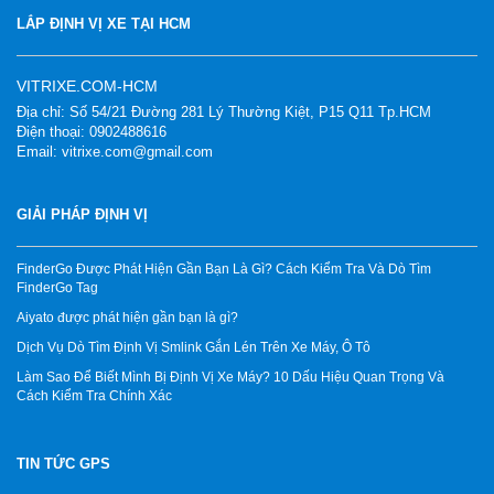
LẮP ĐỊNH VỊ XE TẠI HCM
VITRIXE.COM-HCM
Địa chỉ: Số 54/21 Đường 281 Lý Thường Kiệt, P15 Q11 Tp.HCM
Điện thoại: 0902488616
Email: vitrixe.com@gmail.com
GIẢI PHÁP ĐỊNH VỊ
FinderGo Được Phát Hiện Gần Bạn Là Gì? Cách Kiểm Tra Và Dò Tìm
FinderGo Tag
Aiyato được phát hiện gần bạn là gì?
Dịch Vụ Dò Tìm Định Vị Smlink Gắn Lén Trên Xe Máy, Ô Tô
Làm Sao Để Biết Mình Bị Định Vị Xe Máy? 10 Dấu Hiệu Quan Trọng Và
Cách Kiểm Tra Chính Xác
TIN TỨC GPS