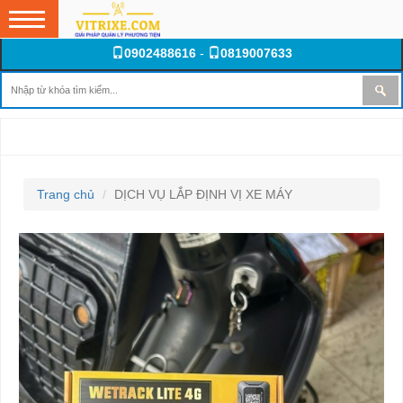
0902488616
-
0819007633
DỊCH VỤ LẮP ĐỊNH VỊ XE MÁY
Trang chủ
DỊCH VỤ LẮP ĐỊNH VỊ XE MÁY