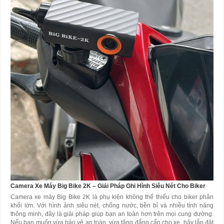
Camera Xe Máy Big Bike 2K – Giải Pháp Ghi Hình Siêu Nét Cho Biker
Camera xe máy Big Bike 2K là phụ kiện không thể thiếu cho biker phân
khối lớn. Với hình ảnh siêu nét, chống nước, bền bỉ và nhiều tính năng
thông minh, đây là giải pháp giúp bạn an toàn hơn trên mọi cung đường.
Nếu bạn muốn vừa bảo vệ an toàn, vừa tăng đẳng cấp cho xe, hãy lắp đặt