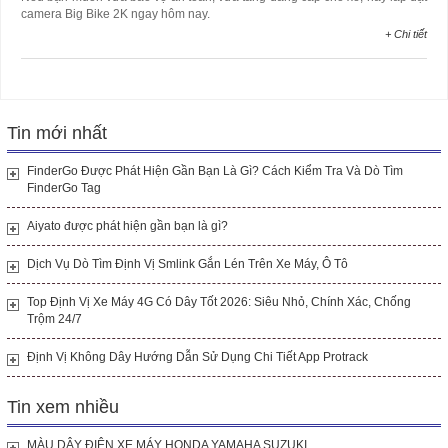
camera Big Bike 2K ngay hôm nay.
+ Chi tiết
Tin mới nhất
FinderGo Được Phát Hiện Gần Bạn Là Gì? Cách Kiểm Tra Và Dò Tìm
FinderGo Tag
Aiyato được phát hiện gần bạn là gì?
Dịch Vụ Dò Tìm Định Vị Smlink Gắn Lén Trên Xe Máy, Ô Tô
Top Định Vị Xe Máy 4G Có Dây Tốt 2026: Siêu Nhỏ, Chính Xác, Chống
Trộm 24/7
Định Vị Không Dây Hướng Dẫn Sử Dụng Chi Tiết App Protrack
Tin xem nhiều
MÀU DÂY ĐIỆN XE MÁY HONDA YAMAHA SUZUKI