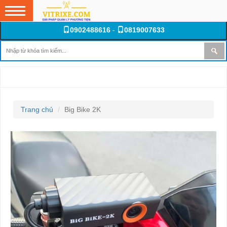
0902488616
-
0819007633
BIG BIKE 2K
Trang chủ
Big Bike 2K