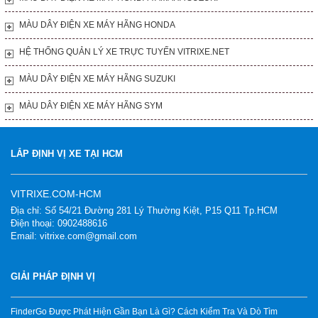
MÀU DÂY ĐIỆN XE MÁY HÃNG HONDA
HỆ THỐNG QUẢN LÝ XE TRỰC TUYẾN VITRIXE.NET
MÀU DÂY ĐIỆN XE MÁY HÃNG SUZUKI
MÀU DÂY ĐIỆN XE MÁY HÃNG SYM
LẮP ĐỊNH VỊ XE TẠI HCM
VITRIXE.COM-HCM
Địa chỉ: Số 54/21 Đường 281 Lý Thường Kiệt, P15 Q11 Tp.HCM
Điện thoại: 0902488616
Email: vitrixe.com@gmail.com
GIẢI PHÁP ĐỊNH VỊ
FinderGo Được Phát Hiện Gần Bạn Là Gì? Cách Kiểm Tra Và Dò Tìm