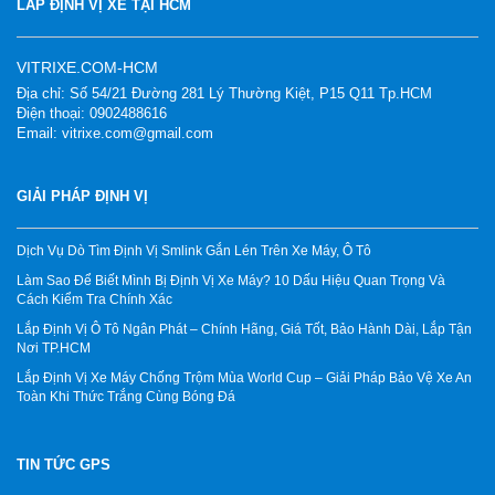
LẮP ĐỊNH VỊ XE TẠI HCM
VITRIXE.COM-HCM
Địa chỉ: Số 54/21 Đường 281 Lý Thường Kiệt, P15 Q11 Tp.HCM
Điện thoại: 0902488616
Email: vitrixe.com@gmail.com
GIẢI PHÁP ĐỊNH VỊ
Dịch Vụ Dò Tìm Định Vị Smlink Gắn Lén Trên Xe Máy, Ô Tô
Làm Sao Để Biết Mình Bị Định Vị Xe Máy? 10 Dấu Hiệu Quan Trọng Và
Cách Kiểm Tra Chính Xác
Lắp Định Vị Ô Tô Ngân Phát – Chính Hãng, Giá Tốt, Bảo Hành Dài, Lắp Tận
Nơi TP.HCM
Lắp Định Vị Xe Máy Chống Trộm Mùa World Cup – Giải Pháp Bảo Vệ Xe An
Toàn Khi Thức Trắng Cùng Bóng Đá
TIN TỨC GPS