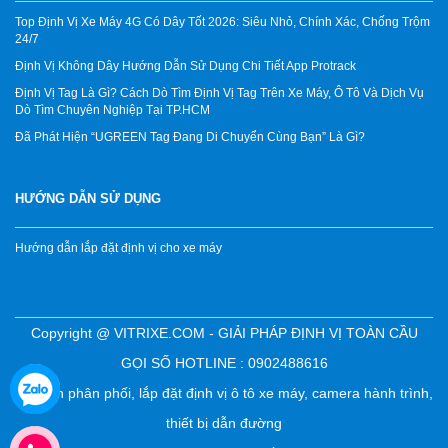
Top Định Vị Xe Máy 4G Có Dây Tốt 2026: Siêu Nhỏ, Chính Xác, Chống Trộm
24/7
Định Vị Không Dây Hướng Dẫn Sử Dụng Chi Tiết App Protrack
Định Vị Tag Là Gì? Cách Dò Tìm Định Vị Tag Trên Xe Máy, Ô Tô Và Dịch Vụ
Dò Tìm Chuyên Nghiệp Tại TP.HCM
Đã Phát Hiện “UGREEN Tag Đang Di Chuyển Cùng Bạn” Là Gì?
HƯỚNG DẪN SỬ DỤNG
Hướng dẫn lắp đặt định vị cho xe máy
Copyright @ VITRIXE.COM - GIẢI PHÁP ĐỊNH VỊ TOÀN CẦU
GỌI SỐ HOTLINE : 0902488616
Chuyên phân phối, lắp đặt định vị ô tô xe máy, camera hành trình,
thiết bị dẫn đường