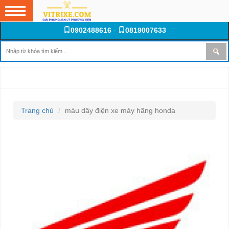
0902488616
-
0819007633
MÀU DÂY ĐIỆN XE MÁY HÃNG HONDA
Trang chủ
màu dây điện xe máy hãng honda