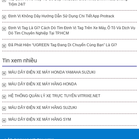
Trộm 24/7
Định Vị Không Dây Hướng Dẫn Sử Dụng Chi Tiết App Protrack
Định Vị Tag Là Gì? Cách Dò Tìm Định Vị Tag Trên Xe Máy, Ô Tô Và Dịch Vụ
Dò Tìm Chuyên Nghiệp Tại TP.HCM
Đã Phát Hiện “UGREEN Tag Đang Di Chuyển Cùng Bạn” Là Gì?
Tin xem nhiều
MÀU DÂY ĐIỆN XE MÁY HONDA YAMAHA SUZUKI
MÀU DÂY ĐIỆN XE MÁY HÃNG HONDA
HỆ THỐNG QUẢN LÝ XE TRỰC TUYẾN VITRIXE.NET
MÀU DÂY ĐIỆN XE MÁY HÃNG SUZUKI
MÀU DÂY ĐIỆN XE MÁY HÃNG SYM