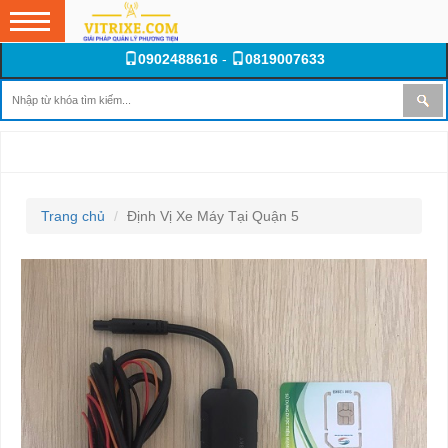
0902488616
-
0819007633
ĐỊNH VỊ XE MÁY TẠI QUẬN 5
Trang chủ
Định Vị Xe Máy Tại Quận 5