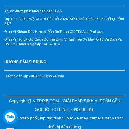
Aiyato được phát hiện gần bạn là gì?
Top Định Vị Xe Máy 4G Có Dây Tốt 2026: Siêu Nhỏ, Chính Xác, Chống Trộm
24/7
Định Vị Không Dây Hướng Dẫn Sử Dụng Chi Tiết App Protrack
Định Vị Tag Là Gì? Cách Dò Tìm Định Vị Tag Trên Xe Máy, Ô Tô Và Dịch Vụ
Dò Tìm Chuyên Nghiệp Tại TP.HCM
HƯỚNG DẪN SỬ DỤNG
Hướng dẫn lắp đặt định vị cho xe máy
Copyright @ VITRIXE.COM - GIẢI PHÁP ĐỊNH VỊ TOÀN CẦU
GỌI SỐ HOTLINE : 0902488616
Chuyên phân phối, lắp đặt định vị ô tô xe máy, camera hành trình,
thiết bị dẫn đường