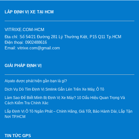
LẮP ĐỊNH VỊ XE TẠI HCM
VITRIXE.COM-HCM
Địa chỉ: Số 54/21 Đường 281 Lý Thường Kiệt, P15 Q11 Tp.HCM
Điện thoại: 0902488616
Email: vitrixe.com@gmail.com
GIẢI PHÁP ĐỊNH VỊ
Aiyato được phát hiện gần bạn là gì?
Dịch Vụ Dò Tìm Định Vị Smlink Gắn Lén Trên Xe Máy, Ô Tô
Làm Sao Để Biết Mình Bị Định Vị Xe Máy? 10 Dấu Hiệu Quan Trọng Và
Cách Kiểm Tra Chính Xác
Lắp Định Vị Ô Tô Ngân Phát – Chính Hãng, Giá Tốt, Bảo Hành Dài, Lắp Tận
Nơi TP.HCM
TIN TỨC GPS