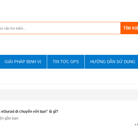
GIẢI PHÁP ĐỊNH VỊ
TIN TỨC GPS
HƯỚNG DẪN SỬ DỤNG
 eGurad di chuyển với bạn" là gì?
iện gần bạn
+ 