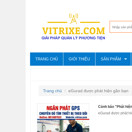
TRANG CHỦ
GIỚI THIỆU
SẢN PHẨM
EGURAD ĐƯỢC PHÁT HIỆN GẦN BẠN
Trang chủ
eGurad được phát hiện gần bạn
Cảnh báo "Phát hiện
eGurad được phát h