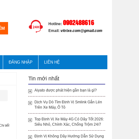
0902488616
Hotline:
Email:
vitrixe.com@gmail.com
ĐĂNG NHẬP
LIÊN HỆ
Tin mới nhất
Aiyato được phát hiện gần bạn là gì?
Dịch Vụ Dò Tìm Định Vị Smlink Gắn Lén
Trên Xe Máy, Ô Tô
Top Định Vị Xe Máy 4G Có Dây Tốt 2026:
Siêu Nhỏ, Chính Xác, Chống Trộm 24/7
Chi tiết
Định Vị Không Dây Hướng Dẫn Sử Dụng