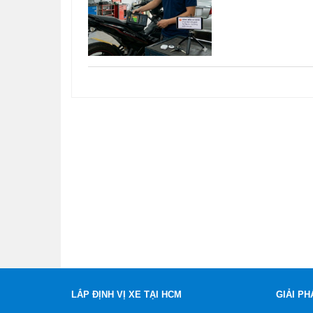
LẮP ĐỊNH VỊ XE TẠI HCM
GIẢI PH