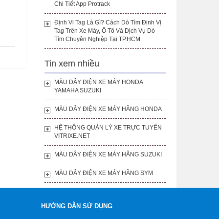
Chi Tiết App Protrack
Định Vị Tag Là Gì? Cách Dò Tìm Định Vị
Tag Trên Xe Máy, Ô Tô Và Dịch Vụ Dò
Tìm Chuyên Nghiệp Tại TP.HCM
Tin xem nhiều
MÀU DÂY ĐIỆN XE MÁY HONDA
YAMAHA SUZUKI
MÀU DÂY ĐIỆN XE MÁY HÃNG HONDA
HỆ THỐNG QUẢN LÝ XE TRỰC TUYẾN
VITRIXE.NET
MÀU DÂY ĐIỆN XE MÁY HÃNG SUZUKI
MÀU DÂY ĐIỆN XE MÁY HÃNG SYM
HƯỚNG DẪN SỬ DỤNG