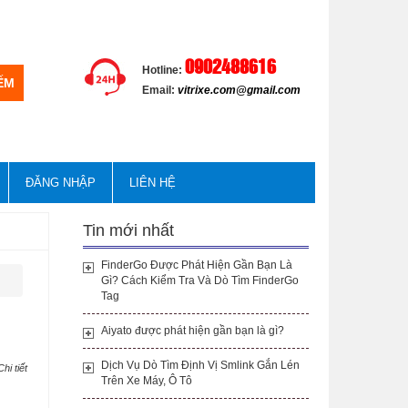
0902488616
Hotline:
Email:
vitrixe.com@gmail.com
ĐĂNG NHẬP
LIÊN HỆ
Tin mới nhất
FinderGo Được Phát Hiện Gần Bạn Là
Gì? Cách Kiểm Tra Và Dò Tìm FinderGo
Tag
Aiyato được phát hiện gần bạn là gì?
Dịch Vụ Dò Tìm Định Vị Smlink Gắn Lén
Chi tiết
Trên Xe Máy, Ô Tô