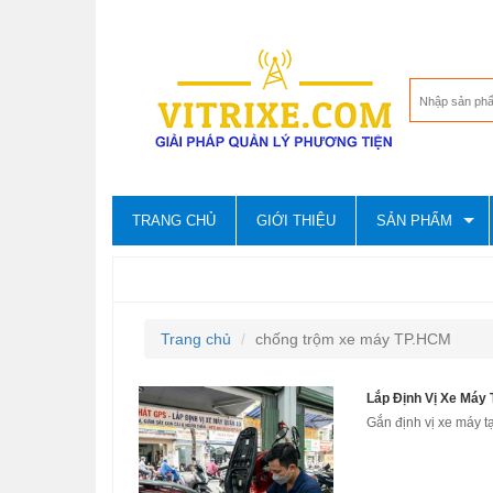
TRANG CHỦ
GIỚI THIỆU
SẢN PHẨM
CHỐNG TRỘM XE MÁY TP.HCM
Trang chủ
chống trộm xe máy TP.HCM
Lắp Định Vị Xe Máy 
Gắn định vị xe máy tạ