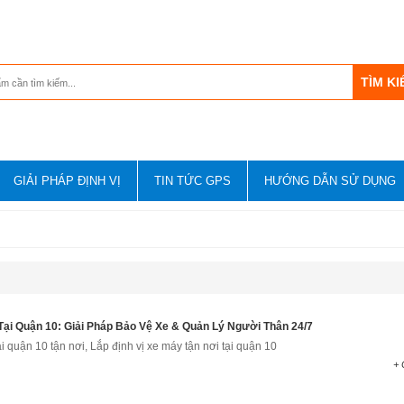
GIẢI PHÁP ĐỊNH VỊ
TIN TỨC GPS
HƯỚNG DẪN SỬ DỤNG
Tại Quận 10: Giải Pháp Bảo Vệ Xe & Quản Lý Người Thân 24/7
i quận 10 tận nơi, Lắp định vị xe máy tận nơi tại quận 10
+ 