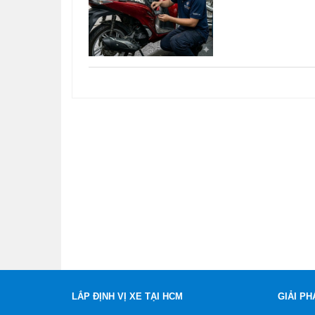
LẮP ĐỊNH VỊ XE TẠI HCM
GIẢI PH