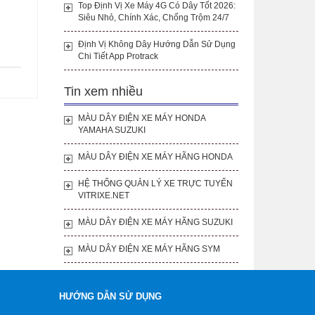
Top Định Vị Xe Máy 4G Có Dây Tốt 2026:
Siêu Nhỏ, Chính Xác, Chống Trộm 24/7
Định Vị Không Dây Hướng Dẫn Sử Dụng
Chi Tiết App Protrack
Tin xem nhiều
MÀU DÂY ĐIỆN XE MÁY HONDA
YAMAHA SUZUKI
MÀU DÂY ĐIỆN XE MÁY HÃNG HONDA
HỆ THỐNG QUẢN LÝ XE TRỰC TUYẾN
VITRIXE.NET
MÀU DÂY ĐIỆN XE MÁY HÃNG SUZUKI
MÀU DÂY ĐIỆN XE MÁY HÃNG SYM
HƯỚNG DẪN SỬ DỤNG