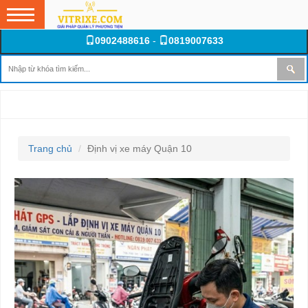
0902488616
-
0819007633
ĐỊNH VỊ XE MÁY QUẬN 10
Trang chủ
Định vị xe máy Quận 10