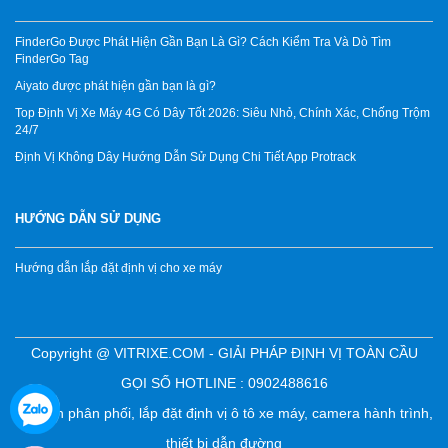
FinderGo Được Phát Hiện Gần Bạn Là Gì? Cách Kiểm Tra Và Dò Tìm
FinderGo Tag
Aiyato được phát hiện gần bạn là gì?
Top Định Vị Xe Máy 4G Có Dây Tốt 2026: Siêu Nhỏ, Chính Xác, Chống Trộm
24/7
Định Vị Không Dây Hướng Dẫn Sử Dụng Chi Tiết App Protrack
HƯỚNG DẪN SỬ DỤNG
Hướng dẫn lắp đặt định vị cho xe máy
Copyright @ VITRIXE.COM - GIẢI PHÁP ĐỊNH VỊ TOÀN CẦU
GỌI SỐ HOTLINE : 0902488616
Chuyên phân phối, lắp đặt định vị ô tô xe máy, camera hành trình,
thiết bị dẫn đường