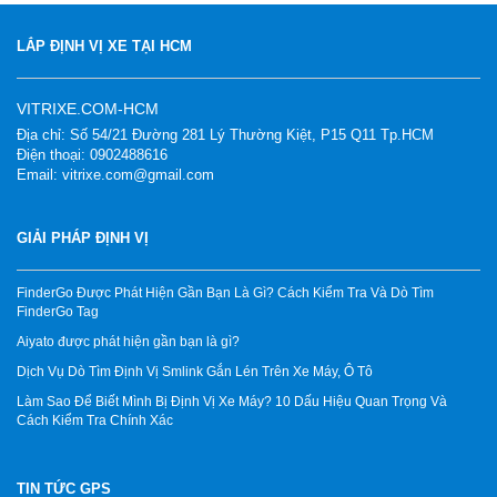
LẮP ĐỊNH VỊ XE TẠI HCM
VITRIXE.COM-HCM
Địa chỉ: Số 54/21 Đường 281 Lý Thường Kiệt, P15 Q11 Tp.HCM
Điện thoại: 0902488616
Email: vitrixe.com@gmail.com
GIẢI PHÁP ĐỊNH VỊ
FinderGo Được Phát Hiện Gần Bạn Là Gì? Cách Kiểm Tra Và Dò Tìm
FinderGo Tag
Aiyato được phát hiện gần bạn là gì?
Dịch Vụ Dò Tìm Định Vị Smlink Gắn Lén Trên Xe Máy, Ô Tô
Làm Sao Để Biết Mình Bị Định Vị Xe Máy? 10 Dấu Hiệu Quan Trọng Và
Cách Kiểm Tra Chính Xác
TIN TỨC GPS