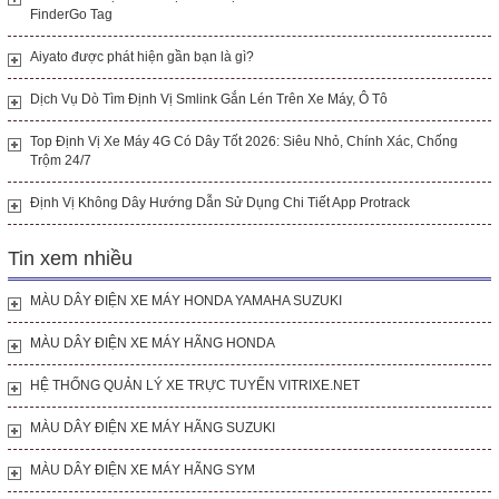
FinderGo Tag
Aiyato được phát hiện gần bạn là gì?
Dịch Vụ Dò Tìm Định Vị Smlink Gắn Lén Trên Xe Máy, Ô Tô
Top Định Vị Xe Máy 4G Có Dây Tốt 2026: Siêu Nhỏ, Chính Xác, Chống
Trộm 24/7
Định Vị Không Dây Hướng Dẫn Sử Dụng Chi Tiết App Protrack
Tin xem nhiều
MÀU DÂY ĐIỆN XE MÁY HONDA YAMAHA SUZUKI
MÀU DÂY ĐIỆN XE MÁY HÃNG HONDA
HỆ THỐNG QUẢN LÝ XE TRỰC TUYẾN VITRIXE.NET
MÀU DÂY ĐIỆN XE MÁY HÃNG SUZUKI
MÀU DÂY ĐIỆN XE MÁY HÃNG SYM