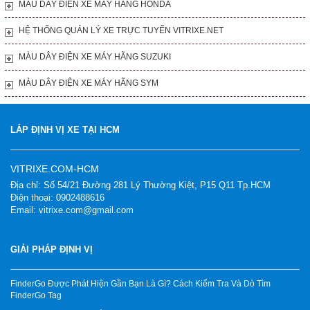
MÀU DÂY ĐIỆN XE MÁY HÃNG HONDA
HỆ THỐNG QUẢN LÝ XE TRỰC TUYẾN VITRIXE.NET
MÀU DÂY ĐIỆN XE MÁY HÃNG SUZUKI
MÀU DÂY ĐIỆN XE MÁY HÃNG SYM
LẮP ĐỊNH VỊ XE TẠI HCM
VITRIXE.COM-HCM
Địa chỉ: Số 54/21 Đường 281 Lý Thường Kiệt, P15 Q11 Tp.HCM
Điện thoại: 0902488616
Email: vitrixe.com@gmail.com
GIẢI PHÁP ĐỊNH VỊ
FinderGo Được Phát Hiện Gần Bạn Là Gì? Cách Kiểm Tra Và Dò Tìm
FinderGo Tag