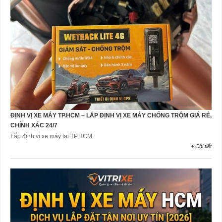
ĐỊNH VỊ XE MÁY TP.HCM – LẮP ĐỊNH VỊ XE MÁY CHỐNG TRỘM GIÁ RẺ,
CHÍNH XÁC 24/7
Lắp định vị xe máy tại TP.HCM
+ Chi tiết