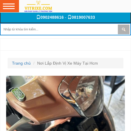
0902488616
-
0819007633
NƠI LẮP ĐỊNH VỊ XE MÁY TẠI HCM
Trang chủ
Nơi Lắp Định Vị Xe Máy Tại Hcm