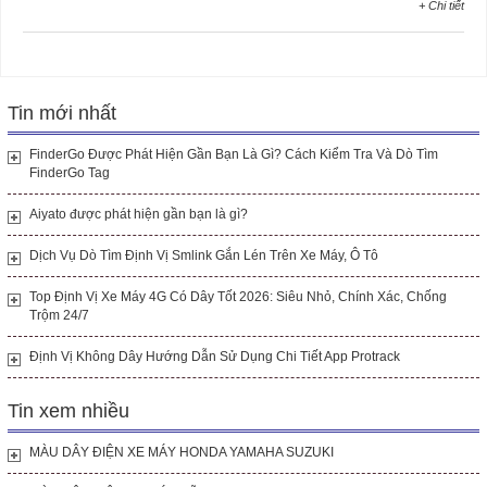
+ Chi tiết
Tin mới nhất
FinderGo Được Phát Hiện Gần Bạn Là Gì? Cách Kiểm Tra Và Dò Tìm
FinderGo Tag
Aiyato được phát hiện gần bạn là gì?
Dịch Vụ Dò Tìm Định Vị Smlink Gắn Lén Trên Xe Máy, Ô Tô
Top Định Vị Xe Máy 4G Có Dây Tốt 2026: Siêu Nhỏ, Chính Xác, Chống
Trộm 24/7
Định Vị Không Dây Hướng Dẫn Sử Dụng Chi Tiết App Protrack
Tin xem nhiều
MÀU DÂY ĐIỆN XE MÁY HONDA YAMAHA SUZUKI