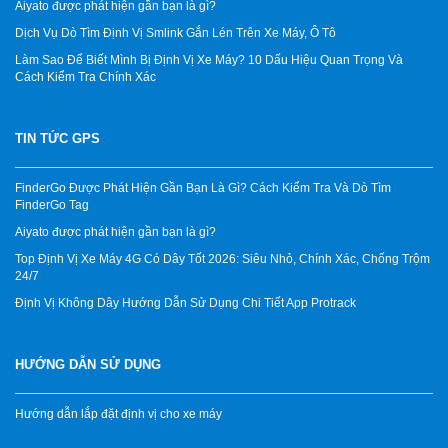
Aiyato được phát hiện gần bạn là gì?
Dịch Vụ Dò Tìm Định Vị Smlink Gắn Lén Trên Xe Máy, Ô Tô
Làm Sao Để Biết Mình Bị Định Vị Xe Máy? 10 Dấu Hiệu Quan Trọng Và
Cách Kiểm Tra Chính Xác
TIN TỨC GPS
FinderGo Được Phát Hiện Gần Bạn Là Gì? Cách Kiểm Tra Và Dò Tìm
FinderGo Tag
Aiyato được phát hiện gần bạn là gì?
Top Định Vị Xe Máy 4G Có Dây Tốt 2026: Siêu Nhỏ, Chính Xác, Chống Trộm
24/7
Định Vị Không Dây Hướng Dẫn Sử Dụng Chi Tiết App Protrack
HƯỚNG DẪN SỬ DỤNG
Hướng dẫn lắp đặt định vị cho xe máy