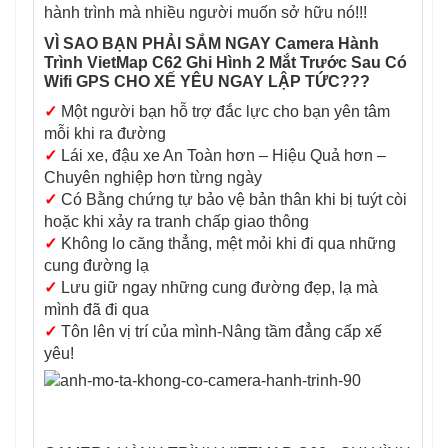
hành trình mà nhiều người muốn sở hữu nó!!!
VÌ SAO BẠN PHẢI SẮM NGAY Camera Hành
Trình VietMap C62 Ghi Hình 2 Mắt Trước Sau Có
Wifi GPS CHO XẾ YÊU NGAY LẬP TỨC???
✓
Một người bạn hỗ trợ đắc lực cho bạn yên tâm
mỗi khi ra đường
✓
Lái xe, đậu xe An Toàn hơn – Hiệu Quả hơn –
Chuyên nghiệp hơn từng ngày
✓
Có Bằng chứng tự bảo vệ bản thân khi bị tuýt còi
hoặc khi xảy ra tranh chấp giao thông
✓
Không lo căng thẳng, mệt mỏi khi đi qua những
cung đường lạ
✓
Lưu giữ ngay những cung đường đẹp, lạ mà
mình đã đi qua
✓
Tôn lên vị trí của mình-Nâng tầm đẳng cấp xế
yêu!