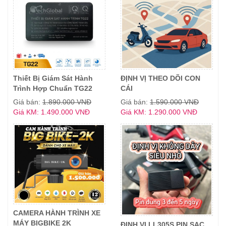
Thiết Bị Giám Sát Hành
ĐỊNH VỊ THEO DÕI CON
Trình Hợp Chuẩn TG22
CÁI
Giá bán:
1.890.000 VNĐ
Giá bán:
1.590.000 VNĐ
Giá KM: 1.490.000 VNĐ
Giá KM: 1.290.000 VNĐ
CAMERA HÀNH TRÌNH XE
MÁY BIGBIKE 2K
ĐỊNH VỊ LL305S PIN SẠC