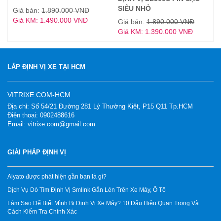
SIÊU NHỎ
Giá bán:
1.890.000 VNĐ
Giá KM: 1.490.000 VNĐ
Giá bán:
1.890.000 VNĐ
Giá KM: 1.390.000 VNĐ
LẮP ĐỊNH VỊ XE TẠI HCM
VITRIXE.COM-HCM
Địa chỉ: Số 54/21 Đường 281 Lý Thường Kiệt, P15 Q11 Tp.HCM
Điện thoại: 0902488616
Email: vitrixe.com@gmail.com
GIẢI PHÁP ĐỊNH VỊ
Aiyato được phát hiện gần bạn là gì?
Dịch Vụ Dò Tìm Định Vị Smlink Gắn Lén Trên Xe Máy, Ô Tô
Làm Sao Để Biết Mình Bị Định Vị Xe Máy? 10 Dấu Hiệu Quan Trọng Và
Cách Kiểm Tra Chính Xác