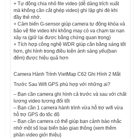
+ Tự động chia nhỏ file video (dễ dàng trích xuất
mà không cần cắt ghép video) ghi lặp ghi đè khi
đầy thẻ nhớ.
+ Cảm biến G-sensor giúp camera tự động khóa và
bảo vệ file video khi không may có va chạm tai nạn
xảy ra (giữ lại được bằng chứng quan trọng)
+ Tích hợp công nghệ WDR giúp cân bằng sáng tốt
hơn, ghi hình trong điều kiện ánh sáng yếu(ban
đêm) được hiệu quả hơn
Camera Hành Trình VietMap C62 Ghi Hình 2 Mắt
Trước Sau Wifi GPS phù hợp với những ai?
– Bạn cần camera ghi hình cả trước và sau với chất
lượng video tương đối tốt
– Bạn cần 1 camera hành trình vừa hỗ trợ wifi vừa
hỗ trợ GPS đo tốc độ
– Bạn cần camera có thể giúp bạn cảnh báo nhắc
nhở một số loại biển báo giao thông (xem thêm
phần video giới thiệu)