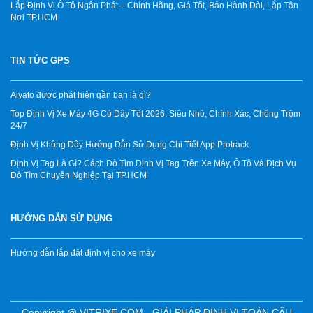
Lắp Định Vị Ô Tô Ngân Phát – Chính Hãng, Giá Tốt, Bảo Hành Dài, Lắp Tận
Nơi TP.HCM
TIN TỨC GPS
Aiyato được phát hiện gần bạn là gì?
Top Định Vị Xe Máy 4G Có Dây Tốt 2026: Siêu Nhỏ, Chính Xác, Chống Trộm
24/7
Định Vị Không Dây Hướng Dẫn Sử Dụng Chi Tiết App Protrack
Định Vị Tag Là Gì? Cách Dò Tìm Định Vị Tag Trên Xe Máy, Ô Tô Và Dịch Vụ
Dò Tìm Chuyên Nghiệp Tại TP.HCM
HƯỚNG DẪN SỬ DỤNG
Hướng dẫn lắp đặt định vị cho xe máy
Copyright @ VITRIXE.COM - GIẢI PHÁP ĐỊNH VỊ TOÀN CẦU