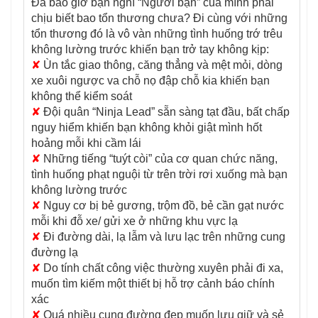
Đã bao giờ bạn nghĩ “Người bạn” của mình phải
chịu biết bao tổn thương chưa? Đi cùng với những
tổn thương đó là vô vàn những tình huống trớ trêu
không lường trước khiến bạn trở tay không kịp:
✘
Ùn tắc giao thông, căng thẳng và mệt mỏi, dòng
xe xuôi ngược va chỗ nọ đập chỗ kia khiến bạn
không thể kiểm soát
✘
Đội quân “Ninja Lead” sẵn sàng tạt đầu, bất chấp
nguy hiểm khiến bạn không khỏi giật mình hốt
hoảng mỗi khi cầm lái
✘
Những tiếng “tuýt còi” của cơ quan chức năng,
tình huống phạt nguội từ trên trời rơi xuống mà bạn
không lường trước
✘
Nguy cơ bị bẻ gương, trộm đồ, bẻ cần gạt nước
mỗi khi đỗ xe/ gửi xe ở những khu vực lạ
✘
Đi đường dài, lạ lẫm và lưu lạc trên những cung
đường lạ
✘
Do tính chất công việc thường xuyên phải đi xa,
muốn tìm kiếm một thiết bị hỗ trợ cảnh báo chính
xác
✘
Quá nhiều cung đường đẹp muốn lưu giữ và sẻ