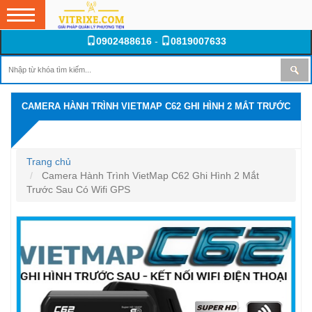
0902488616
-
0819007633
CAMERA HÀNH TRÌNH VIETMAP C62 GHI HÌNH 2 MẮT TRƯỚC
SAU CÓ WIFI GPS
Trang chủ
Camera Hành Trình VietMap C62 Ghi Hình 2 Mắt
Trước Sau Có Wifi GPS