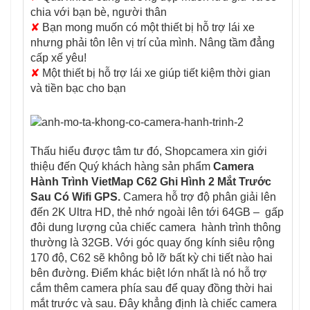
chia với bạn bè, người thân
✘
Bạn mong muốn có một thiết bị hỗ trợ lái xe
nhưng phải tôn lên vị trí của mình. Nâng tầm đẳng
cấp xế yêu!
✘
Một thiết bị hỗ trợ lái xe giúp tiết kiệm thời gian
và tiền bạc cho bạn
Thấu hiểu được tâm tư đó, Shopcamera xin giới
thiệu đến Quý khách hàng sản phẩm
Camera
Hành Trình VietMap C62 Ghi Hình 2 Mắt Trước
Sau Có Wifi GPS.
Camera hỗ trợ độ phân giải lên
đến 2K Ultra HD, thẻ nhớ ngoài lên tới 64GB – gấp
đôi dung lượng của chiếc camera hành trình thông
thường là 32GB. Với góc quay ống kính siêu rộng
170 độ, C62 sẽ không bỏ lỡ bất kỳ chi tiết nào hai
bên đường. Điểm khác biệt lớn nhất là nó hỗ trợ
cắm thêm camera phía sau để quay đồng thời hai
mắt trước và sau. Đây khẳng định là chiếc camera