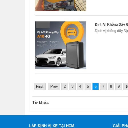
Định Vị Không Dây G
Định vị không dây Đị
First
Prev
2
3
4
5
6
7
8
9
1
Từ khóa
LẮP ĐỊNH VỊ XE TẠI HCM
GIẢI PH