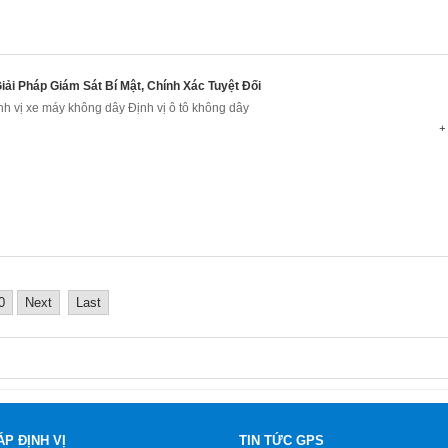
iải Pháp Giám Sát Bí Mật, Chính Xác Tuyệt Đối
nh vị xe máy không dây Định vị ô tô không dây
+ 
0
Next
Last
ÁP ĐỊNH VỊ
TIN TỨC GPS