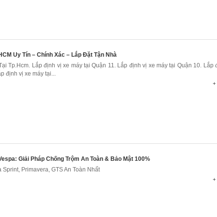
HCM Uy Tín – Chính Xác – Lắp Đặt Tận Nhà
ại Tp.Hcm. Lắp định vị xe máy tại Quận 11. Lắp định vị xe máy tại Quận 10. Lắp đ
 định vị xe máy tại...
+ 
 Vespa: Giải Pháp Chống Trộm An Toàn & Bảo Mật 100%
 Sprint, Primavera, GTS An Toàn Nhất
+ 