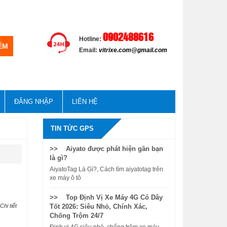
0902488616
Hotline:
Email:
vitrixe.com@gmail.com
ĐĂNG NHẬP
LIÊN HỆ
TIN TỨC GPS
>> Aiyato được phát hiện gần bạn
là gì?
AiyatoTag Là Gì?, Cách tìm aiyatotag trên
xe máy ô tô
>> Top Định Vị Xe Máy 4G Có Dây
Chi tiết
Tốt 2026: Siêu Nhỏ, Chính Xác,
Chống Trộm 24/7