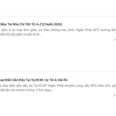
 Máy Tại Nhà Chi Tiết Từ A-Z [Chuẩn 2026]
 định vị xe máy đơn giản, an toàn, không hao bình. Ngân Phát GPS hướng dẫ
 kết nối dây điện chuẩn kỹ th...
+ 
Đạp Điện Gần Đây Tại Tp.HCM: Uy Tín & Giá Rẻ
 xe đạp điện gần đây tại Tp.HCM? Ngân Phát chuyên cung cấp GPS siêu nhỏ, giấ
đặt tận nơi nhanh chóng. Click ngay...
+ 