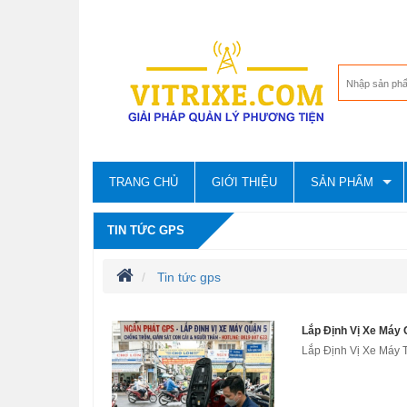
TRANG CHỦ
GIỚI THIỆU
SẢN PHẨM
TIN TỨC GPS
Tin tức gps
Lắp Định Vị Xe Máy
Lắp Định Vị Xe Máy 