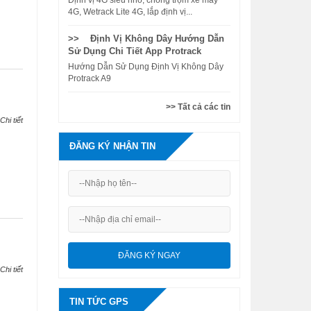
Định vị 4G siêu nhỏ, chống trộm xe máy
4G, Wetrack Lite 4G, lắp định vị...
>> Định Vị Không Dây Hướng Dẫn
Sử Dụng Chi Tiết App Protrack
Hướng Dẫn Sử Dụng Định Vị Không Dây
Protrack A9
>> Tất cả các tin
Chi tiết
ĐĂNG KÝ NHẬN TIN
Chi tiết
TIN TỨC GPS