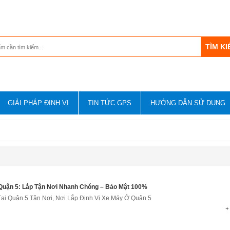
GIẢI PHÁP ĐỊNH VỊ
TIN TỨC GPS
HƯỚNG DẪN SỬ DỤNG
 Quận 5: Lắp Tận Nơi Nhanh Chóng – Bảo Mật 100%
Tại Quận 5 Tận Nơi, Nơi Lắp Định Vị Xe Máy Ở Quận 5
+ 