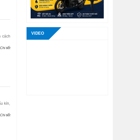
VIDEO
n cách
Chi tiết
u kín,
Chi tiết