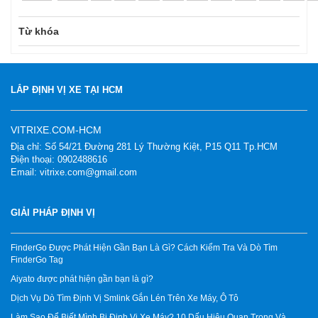
Từ khóa
LẮP ĐỊNH VỊ XE TẠI HCM
VITRIXE.COM-HCM
Địa chỉ: Số 54/21 Đường 281 Lý Thường Kiệt, P15 Q11 Tp.HCM
Điện thoại: 0902488616
Email: vitrixe.com@gmail.com
GIẢI PHÁP ĐỊNH VỊ
FinderGo Được Phát Hiện Gần Bạn Là Gì? Cách Kiểm Tra Và Dò Tìm
FinderGo Tag
Aiyato được phát hiện gần bạn là gì?
Dịch Vụ Dò Tìm Định Vị Smlink Gắn Lén Trên Xe Máy, Ô Tô
Làm Sao Để Biết Mình Bị Định Vị Xe Máy? 10 Dấu Hiệu Quan Trọng Và