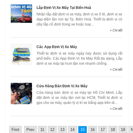
Lắp Định Vị Xe Máy Tại Biên Hoà
Nhận lắp đặt định vị xe máy, định vị xe ô tô, định vị xe
đạp điện tận nơi tại Tp. Biên Hoà. Thiết bị định vị có
dây lắp cố định trong xe hoặc loại...
+ Chi tiết
Các App Định Vị Xe Máy
Thiết bị định vị xe máy ngày nay được sử dụng rất
phổ biến. Các App Định Vị Xe Máy Rất đa dạng, Lắp
định vị xe máy tại hcm tận nơi nhanh chống.
+ Chi tiết
Cửa Hàng Bán Định Vị Xe Máy
Cửa hàng bán định vị xe máy tại Hồ Chí Minh, Lắp
đặt định vị xe máy tận nơi tại HCM, Thiết bị định vị
gps cho xe máy, quản lý vị trí xe bằng app trên di...
+ Chi tiết
First
Prev
11
12
13
14
15
16
17
18
19
N